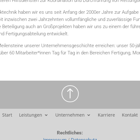
eiteren Hilfsdiensten zur Koordination und Durchführung von Rettung
technik haben wir es uns seit Anfang der 2000er Jahre zur Aufgabe g
it inzwischen zwei Jahrzehnten vollumfängliche und zuverlässige Fu
Beteiligung auch an Großprojekten haben wir uns zu einem der führe
d Fertigungsabteilung entwickelt.
 Meilensteine unserer Unternehmensgeschichte erreichen: unser 50-jä
er 60 Mitarbeiter*innen Tag für Tag in den Bereichen Fertigung, Mo
!
Start
Leistungen
Unternehmen
Karriere
Kontakt
Rechtliches: