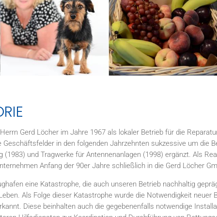
RIE
errn Gerd Löcher im Jahre 1967 als lokaler Betrieb für die Reparat
 Geschäftsfelder in den folgenden Jahrzehnten sukzessive um die B
 (1983) und Tragwerke für Antennenanlagen (1998) ergänzt. Als Rea
ternehmen Anfang der 90er Jahre schließlich in die Gerd Löcher G
ughafen eine Katastrophe, die auch unseren Betrieb nachhaltig geprä
ben. Als Folge dieser Katastrophe wurde die Notwendigkeit neuer B
rkannt. Diese beinhalten auch die gegebenenfalls notwendige Install